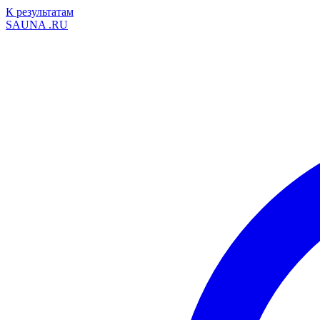
К результатам
SAUNA
.RU