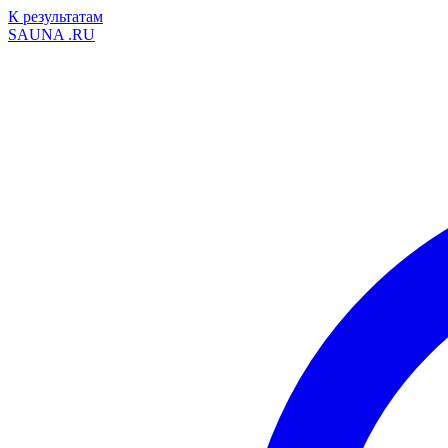
К результатам
SAUNA
.RU