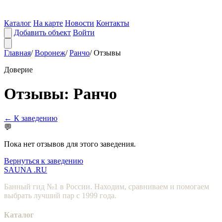
Каталог
На карте
Новости
Контакты
Добавить объект
Войти
Главная
/
Воронеж
/
Ранчо
/
Отзывы
Доверие
Отзывы: Ранчо
← К заведению
💬
Пока нет отзывов для этого заведения.
Вернуться к заведению
SAUNA
.RU
Банный гид №1 в России. Находим, сравниваем и помогаем
выбрать лучший пар с 1999 года.
Каталог