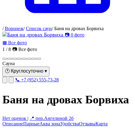
/
Воронеж
/
Список саун
/
Баня на дровах Борвиха
📷 0 фото
▦ Все фото
1 / 8
📷 Все фото
Сауна
🕐
Круглосуточно
▾
📞 +7 (952) 555-73-28
Баня на дровах Борвиха
Нет оценок
|
📍 пер.Ангелиной 2б
Описание
Парные
Аква зона
Удобства
Отзывы
Карта